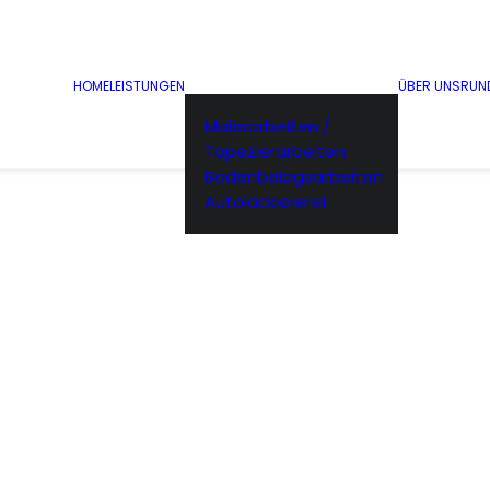
HOME
LEISTUNGEN
ÜBER UNS
RUN
Malerarbeiten /
Tapezierarbeiten
Bodenbelagsarbeiten
Autolackiererei