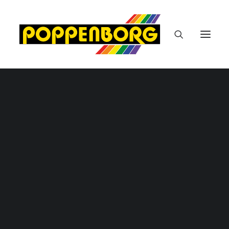
Kontakt
Malerarbeiten / Tapezierarbeiten
Bodenbelagsarbeiten
Autolackiererei
Öffnungszeiten
Montag bis Donnerstags: