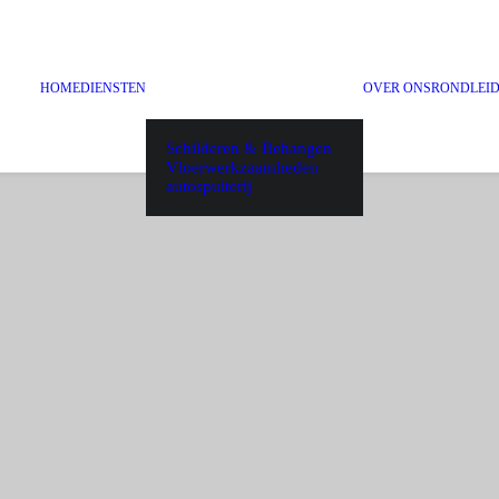
HOME
DIENSTEN
OVER ONS
RONDLEI
Schilderen & Behangen
Vloerwerkzaamheden
autospuiterij
Galerie
jecten zien die we he