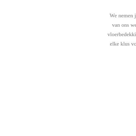
We nemen je
van ons we
vloerbedekki
elke klus vo