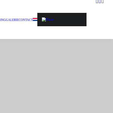
DING
GALERIE
CONTACT
bben afgerond of